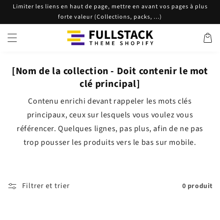
et
Limiter les liens en haut de page, mettre en avant vos pages à plus
passer
forte valeur (Collections, packs, ...)
au
contenu
Panier
[Nom de la collection - Doit contenir le mot
clé principal]
Contenu enrichi devant rappeler les mots clés
principaux, ceux sur lesquels vous voulez vous
référencer. Quelques lignes, pas plus, afin de ne pas
trop pousser les produits vers le bas sur mobile.
Filtrer et trier
0 produit